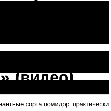
 в
» (видео)
нантные сорта помидор, практически