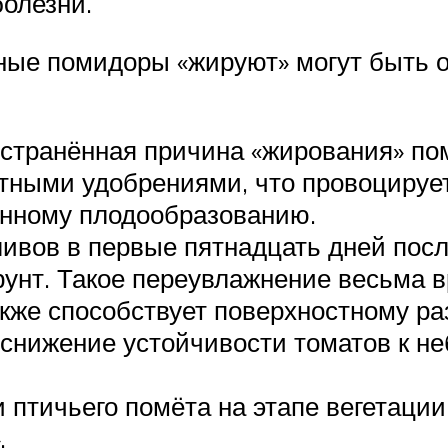
олезни.
чные помидоры «жируют» могут быть
остранённая причина «жирования» по
тными удобрениями, что провоцируе
енному плодообразованию.
ивов в первые пятнадцать дней посл
рунт. Такое переувлажнение весьма
кже способствует поверхностному раз
 снижение устойчивости томатов к 
 птичьего помёта на этапе вегетации
.