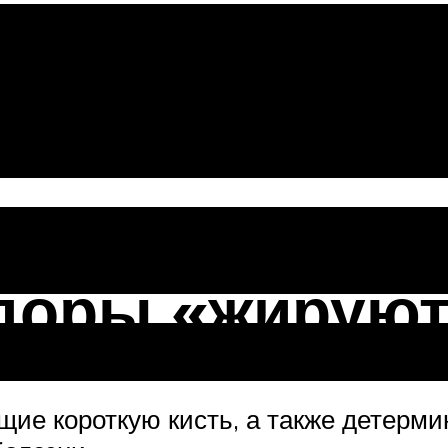
не краснеют
доры «жируют
щие короткую кисть, а также детерми