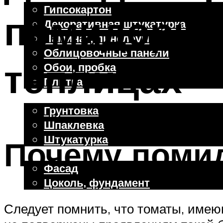
Гипсокартон
помидоры 
Декоративная штукатурка
Ламинат, линолеум
Облицовочные панели
теплицах
Обои, пробка
Плитка
Отделочные работы
Грунтовка
Шпаклевка
Штукатурка
Почему поми
Внешняя отделка
Фасад
Цоколь, фундамент
Следует помнить, что томаты, имею
Меню