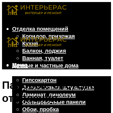
Отделка помещений
Коридор, прихожая
Кухня
Балкон, лоджия
Ванная, туалет
Меню
Дачные и частные дома
Отделочные материалы
Гипсокартон
Паровые системы
Декоративная штукатурка
Ламинат, линолеум
отопления
Облицовочные панели
Обои, пробка