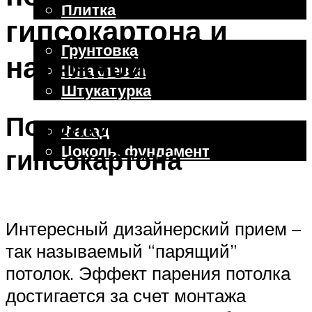
Плитка
гипсокартона и
Отделочные работы
Грунтовка
натяжной пленки
Шпаклевка
Штукатурка
Внешняя отделка
Потолки из
Фасад
Цоколь, фундамент
гипсокартона
Меню
Интересный дизайнерский прием –
так называемый “парящий”
потолок. Эффект парения потолка
достигается за счет монтажа