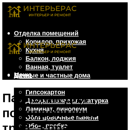
Отделка помещений
Коридор, прихожая
Кухня
Балкон, лоджия
Ванная, туалет
Меню
Дачные и частные дома
Отделочные материалы
Гипсокартон
Паяльник для
Декоративная штукатурка
Ламинат, линолеум
полипропиленовых
Облицовочные панели
труб: 3 правила
Обои, пробка