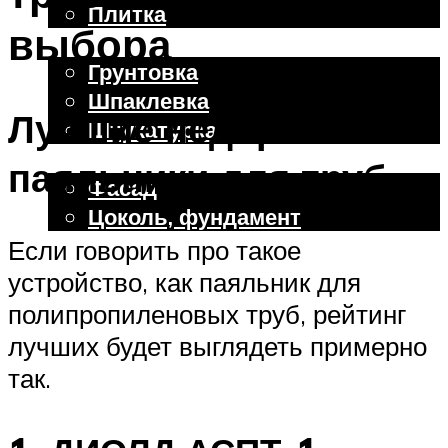
Плитка
выбора
Отделочные работы
Грунтовка
Шпаклевка
Лучшие недорогие
Штукатурка
Внешняя отделка
паяльники для труб
Фасад
Цоколь, фундамент
Если говорить про такое
устройство, как паяльник для
Меню
полипропиленовых труб, рейтинг
лучших будет выглядеть примерно
так.