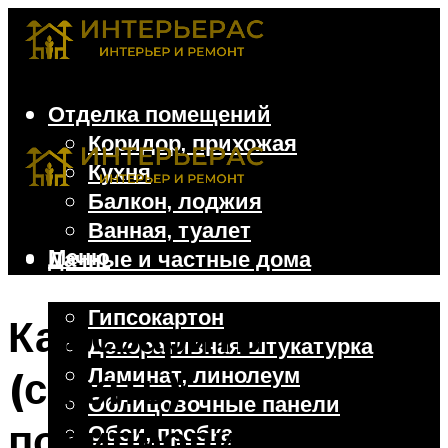
Отделка помещений
Коридор, прихожая
Кухня
Балкон, лоджия
Ванная, туалет
Меню
Дачные и частные дома
Отделочные материалы
Гипсокартон
Как сварить
Декоративная штукатурка
Ламинат, линолеум
(спаять)
Облицовочные панели
полипропиленовые
Обои, пробка