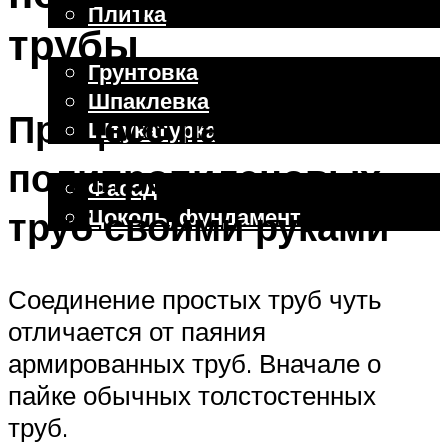
Плитка
трубы
Отделочные работы
Грунтовка
Шпаклевка
Процесс пайки
Штукатурка
Внешняя отделка
полипропиленовых
Фасад
Цоколь, фундамент
труб своими руками
Меню
Соединение простых труб чуть
отличается от паяния
армированных труб. Вначале о
пайке обычных толстостенных
труб.