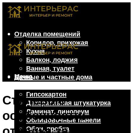
Отделка помещений
Коридор, прихожая
Кухня
Балкон, лоджия
Ванная, туалет
Меню
Дачные и частные дома
Отделочные материалы
Гипсокартон
Стилевые
Декоративная штукатурка
Ламинат, линолеум
особенности:
Облицовочные панели
отделка зала в
Обои, пробка