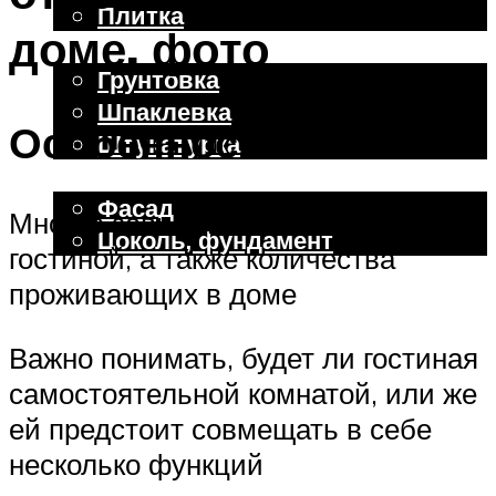
Плитка
доме, фото
Отделочные работы
Грунтовка
Шпаклевка
Особенности
Штукатурка
Внешняя отделка
Фасад
Многое зависит от размера
Цоколь, фундамент
гостиной, а также количества
проживающих в доме
Меню
Важно понимать, будет ли гостиная
самостоятельной комнатой, или же
ей предстоит совмещать в себе
несколько функций