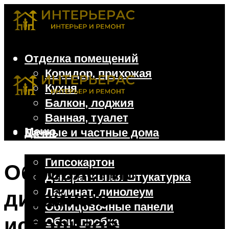
Отделка помещений
Коридор, прихожая
Кухня
Балкон, лоджия
Ванная, туалет
Меню
Дачные и частные дома
Отделочные материалы
Гипсокартон
Обновление
Декоративная штукатурка
Ламинат, линолеум
дизайна с
Облицовочные панели
использованием
Обои, пробка