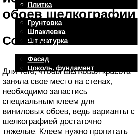
Плитка
обоев шелкографии
Отделочные работы
Грунтовка
Шпаклевка
Советы
Штукатурка
Внешняя отделка
Фасад
Цоколь, фундамент
Для того, чтобы шелковая красота
заняла свое место на стенах,
Меню
необходимо запастись
специальным клеем для
виниловых обоев, ведь варианты с
шелкографией достаточно
тяжелые. Клеем нужно пропитать