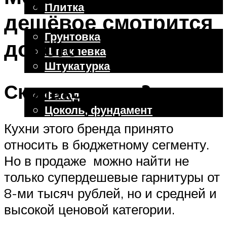
Плитка
дешёвое смотрится
Отделочные работы
Грунтовка
дорого
Шпаклевка
Штукатурка
Внешняя отделка
Сколько стоит?
Фасад
Цоколь, фундамент
Кухни этого бренда принято
относить в бюджетному сегменту.
Меню
Но в продаже можно найти не
только супердешевые гарнитуры от
8-ми тысяч рублей, но и средней и
высокой ценовой категории.