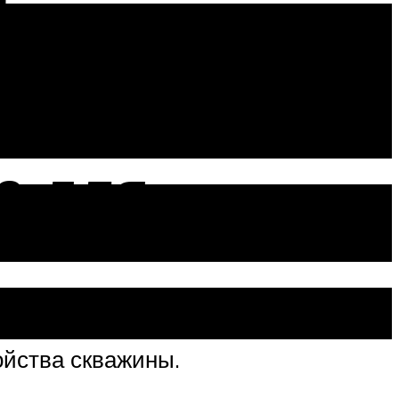
а для
ойства скважины.