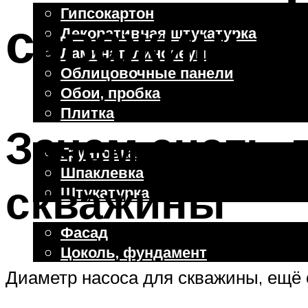
Гипсокартон
скважины
Декоративная штукатурка
Ламинат, линолеум
Облицовочные панели
Обои, пробка
Плитка
Зачем знать 
Отделочные работы
Грунтовка
Шпаклевка
скважины
Штукатурка
Внешняя отделка
Фасад
Цоколь, фундамент
Диаметр насоса для скважины, ещё 
Меню