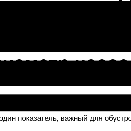
диаметр насос
один показатель, важный для обустр