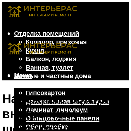
Отделка помещений
Коридор, прихожая
Кухня
Балкон, лоджия
Ванная, туалет
Меню
Дачные и частные дома
Отделочные материалы
Гипсокартон
Надежные болты с
Декоративная штукатурка
Ламинат, линолеум
внутренним
Облицовочные панели
шестигранником:
Обои, пробка