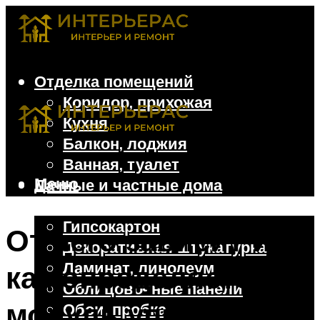
Отделка помещений
Коридор, прихожая
Кухня
Балкон, лоджия
Ванная, туалет
Меню
Дачные и частные дома
Отделочные материалы
Гипсокартон
От чего зависит и
Декоративная штукатурка
Ламинат, линолеум
как определяется
Облицовочные панели
модуль упругости
Обои, пробка