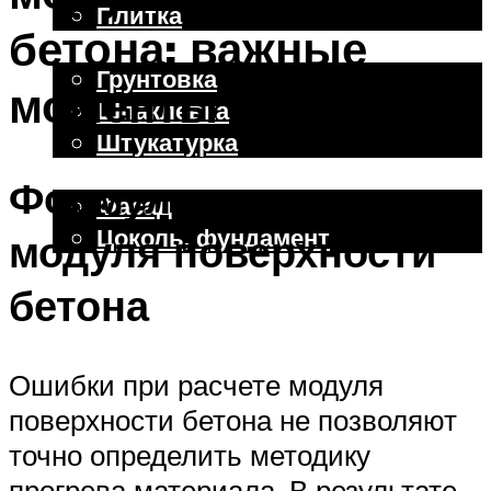
Плитка
бетона: важные
Отделочные работы
Грунтовка
моменты
Шпаклевка
Штукатурка
Внешняя отделка
Формула расчета
Фасад
Цоколь, фундамент
модуля поверхности
бетона
Меню
Ошибки при расчете модуля
поверхности бетона не позволяют
точно определить методику
прогрева материала. В результате