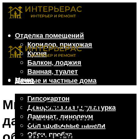
Отделка помещений
Коридор, прихожая
Кухня
Балкон, лоджия
Ванная, туалет
Меню
Дачные и частные дома
Отделочные материалы
Гипсокартон
Мини-баня для
Декоративная штукатурка
Ламинат, линолеум
дачи: роскошь или
Облицовочные панели
обыденность?
Обои, пробка