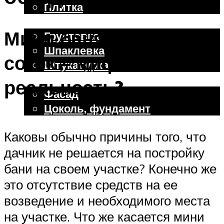
Плитка
Отделочные работы
Мини баня на даче в 6
Грунтовка
Шпаклевка
соток – миф или
Штукатурка
Внешняя отделка
реальность?
Фасад
Цоколь, фундамент
Каковы обычно причины того, что
Меню
дачник не решается на постройку
бани на своем участке? Конечно же
это отсутствие средств на ее
возведение и необходимого места
на участке. Что же касается мини