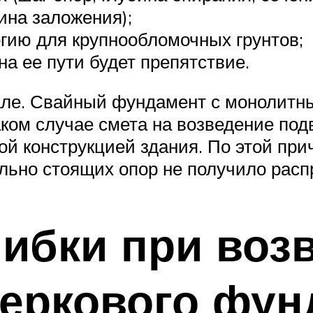
ина заложения);
гию для крупнообломочных грунтов;
на ее пути будет препятствие.
але. Свайный фундамент с монолитн
аком случае смета на возведение под
ной конструкцией здания. По этой пр
льно стоящих опор не получило расп
ибки при воз
веркового фун