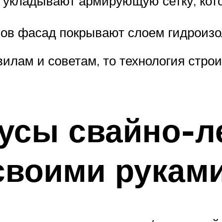
 укладывают армирующую сетку, кот
пов фасад покрывают слоем гидроиз
вилам и советам, то технология стро
усы свайно-л
своими рукам