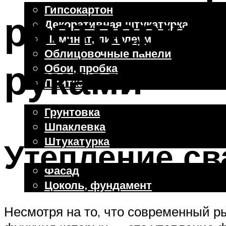
Гипсокартон
ростверком
Декоративная штукатурка
Ламинат, линолеум
Облицовочные панели
руками
Обои, пробка
Плитка
Отделочные работы
Грунтовка
Шпаклевка
Штукатурка
Утепление св
Внешняя отделка
Фасад
Цоколь, фундамент
Несмотря на то, что современный р
Меню