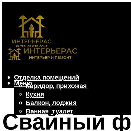
Отделка помещений
Меню
Коридор, прихожая
Кухня
Балкон, лоджия
Ванная, туалет
Свайный ф
Дачные и частные дома
Отделочные материалы