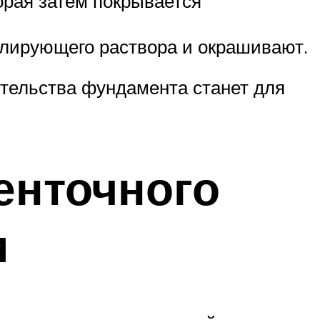
орая затем покрывается
олирующего раствора и окрашивают.
ительства фундамента станет для
енточного
и