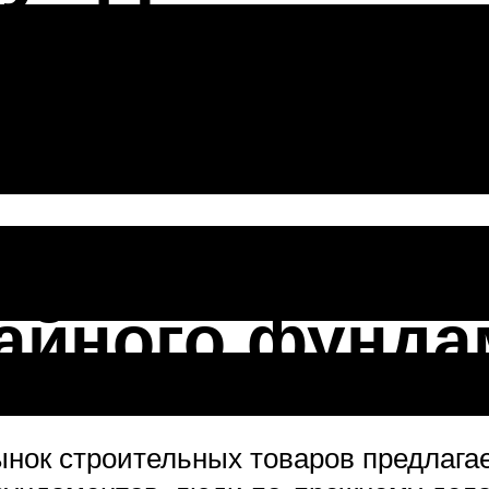
: устройст
айного фунда
ынок строительных товаров предлага