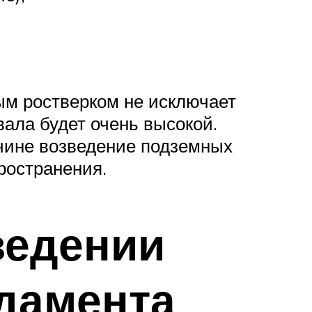
ым ростверком не исключает
вала будет очень высокой.
ичине возведение подземных
ространения.
ведении
дамента