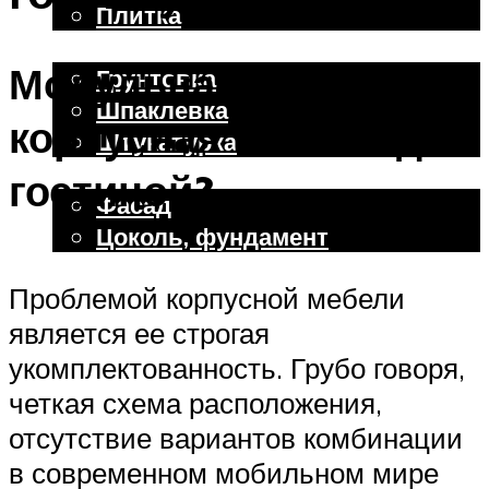
Плитка
Отделочные работы
Модульная или
Грунтовка
Шпаклевка
корпусная мебель для
Штукатурка
Внешняя отделка
гостиной?
Фасад
Цоколь, фундамент
Проблемой корпусной мебели
Меню
является ее строгая
укомплектованность. Грубо говоря,
четкая схема расположения,
отсутствие вариантов комбинации
в современном мобильном мире