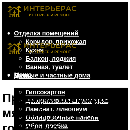
Отделка помещений
Коридор, прихожая
Кухня
Балкон, лоджия
Ванная, туалет
Меню
Дачные и частные дома
Отделочные материалы
Гипсокартон
Правила выбора:
Декоративная штукатурка
Ламинат, линолеум
мягкий уголок в
Облицовочные панели
гостиную
Обои, пробка