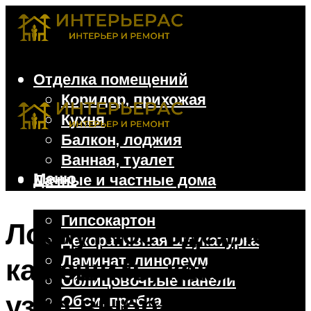
Отделка помещений
Коридор, прихожая
Кухня
Балкон, лоджия
Ванная, туалет
Меню
Дачные и частные дома
Отделочные материалы
Гипсокартон
Лоскутное одеяло:
Декоративная штукатурка
Ламинат, линолеум
как сшить, какой
Облицовочные панели
узор выбрать
Обои, пробка