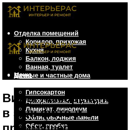
Отделка помещений
Коридор, прихожая
Кухня
Балкон, лоджия
Ванная, туалет
Меню
Дачные и частные дома
Отделочные материалы
Гипсокартон
Виды ламбрекенов
Декоративная штукатурка
Ламинат, линолеум
в зал: фото и 3
Облицовочные панели
преимущества
Обои, пробка