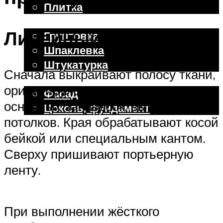
Плитка
Отделочные работы
Линейный элемент
Грунтовка
Шпаклевка
Штукатурка
Сначала выкраивают полосу ткани,
Внешняя отделка
ориентируясь на размеры карниза,
Фасад
основных занавесок, высоту
Цоколь, фундамент
потолков. Края обрабатывают косой
бейкой или специальным кантом.
Меню
Сверху пришивают портьерную
ленту.
При выполнении жёсткого