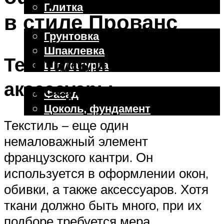
Плитка
в стиле Прованс
Отделочные работы
Грунтовка
Шпаклевка
Текстиль и
Штукатурка
Внешняя отделка
аксессуары
Фасад
Цоколь, фундамент
Текстиль – еще один
немаловажный элемент
Меню
французского кантри. Он
используется в оформлении окон,
обивки, а также аксессуаров. Хотя
ткани должно быть много, при их
подборе требуется мера.