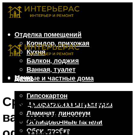
Отделка помещений
Коридор, прихожая
Кухня
Балкон, лоджия
Ванная, туалет
Меню
Дачные и частные дома
Отделочные материалы
Гипсокартон
Средиземноморье у
Декоративная штукатурка
Ламинат, линолеум
вас дома: секреты
Облицовочные панели
оформления кухни
Обои, пробка