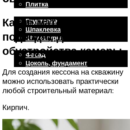
Плитка
Отделочные работы
Какие материалы
Грунтовка
Шпаклевка
подходят для
Штукатурка
Внешняя отделка
обустройства камеры
Фасад
Цоколь, фундамент
Для создания кессона на скважину
можно использовать практически
Меню
любой строительный материал:
Кирпич.