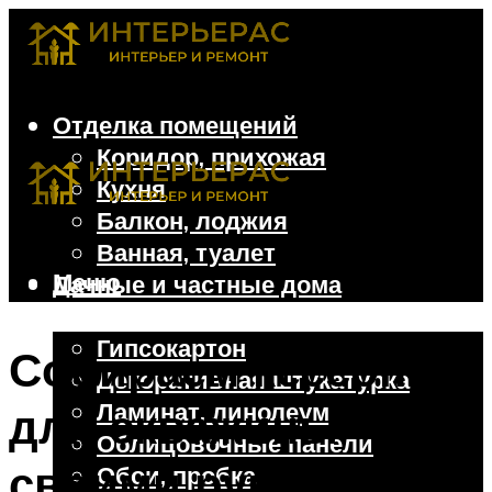
Отделка помещений
Коридор, прихожая
Кухня
Балкон, лоджия
Ванная, туалет
Меню
Дачные и частные дома
Отделочные материалы
Гипсокартон
Собираем кессон
Декоративная штукатурка
Ламинат, линолеум
для скважины
Облицовочные панели
своими руками
Обои, пробка