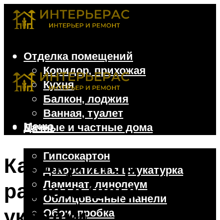
Отделка помещений
Коридор, прихожая
Кухня
Балкон, лоджия
Ванная, туалет
Меню
Дачные и частные дома
Отделочные материалы
Гипсокартон
Калькулятор
Декоративная штукатурка
Ламинат, линолеум
расчета шага
Облицовочные панели
укладки
Обои, пробка