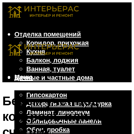
Отделка помещений
Коридор, прихожая
Кухня
Балкон, лоджия
Ванная, туалет
Меню
Дачные и частные дома
Отделочные материалы
Гипсокартон
Берем учет под
Декоративная штукатурка
Ламинат, линолеум
контроль или какой
Облицовочные панели
счетчик
Обои, пробка