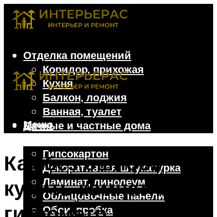
Отделка помещений
Коридор, прихожая
Кухня
Балкон, лоджия
Ванная, туалет
Меню
Дачные и частные дома
Отделочные материалы
Гипсокартон
Как без ошибок
Декоративная штукатурка
Ламинат, линолеум
купить комнатный
Облицовочные панели
гигрометр и создать
Обои, пробка