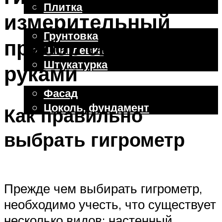
Плитка
измерительный
Отделочные работы
Грунтовка
прибор своими
Шпаклевка
Штукатурка
руками
Внешняя отделка
Фасад
Цоколь, фундамент
Как правильно
выбрать гигрометр
Меню
Прежде чем выбирать гигрометр,
необходимо учесть, что существует
несколько видов: настенный,