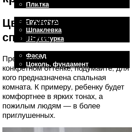
Плитка
Отделочные работы
Цвет обоев для
Грунтовка
Шпаклевка
спальни
Штукатурка
Внешняя отделка
Фасад
Прежде чем остановиться на
Цоколь, фундамент
конкретном оттенке, подумайте, для
кого предназначена спальная
Меню
комната. К примеру, ребенку будет
комфортнее в ярких тонах, а
пожилым людям — в более
приглушенных.