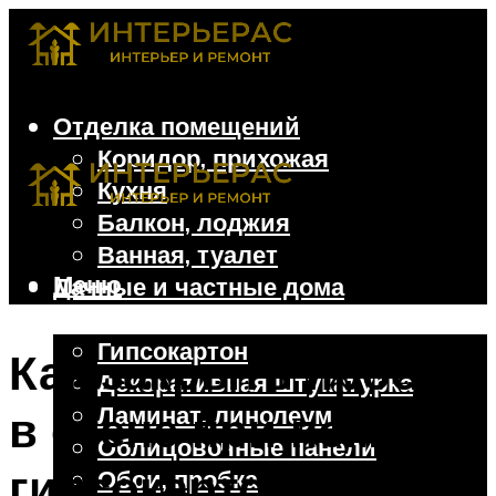
Отделка помещений
Коридор, прихожая
Кухня
Балкон, лоджия
Ванная, туалет
Меню
Дачные и частные дома
Отделочные материалы
Гипсокартон
Как закрыть проем
Декоративная штукатурка
Ламинат, линолеум
в стене при помощи
Облицовочные панели
гипсокартона.
Обои, пробка