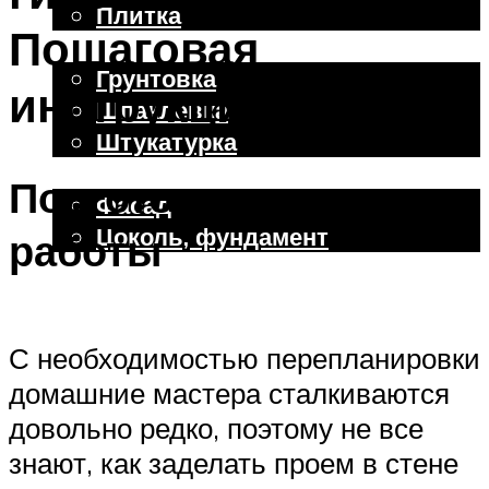
Плитка
Пошаговая
Отделочные работы
Грунтовка
инструкция с видео
Шпаклевка
Штукатурка
Внешняя отделка
Подготовительные
Фасад
Цоколь, фундамент
работы
Меню
С необходимостью перепланировки
домашние мастера сталкиваются
довольно редко, поэтому не все
знают, как заделать проем в стене