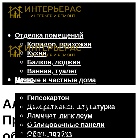
Отделка помещений
Коридор, прихожая
Кухня
Балкон, лоджия
Ванная, туалет
Меню
Дачные и частные дома
Отделочные материалы
Гипсокартон
Алюминиевый
Декоративная штукатурка
Ламинат, линолеум
Профиль H-
Облицовочные панели
образный:
Обои, пробка