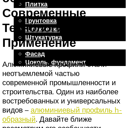
Плитка
Современные
Отделочные работы
Грунтовка
Технологии и
Шпаклевка
Штукатурка
Применение
Внешняя отделка
Фасад
Цоколь, фундамент
Алюминиевые профили стали
неотъемлемой частью
Меню
современной промышленности и
строительства. Один из наиболее
востребованных и универсальных
видов –
алюминиевый профиль h-
образный
. Давайте ближе