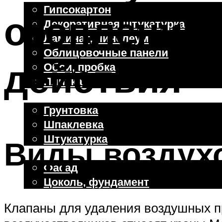
Гипсокартон
отопления:
Декоративная штукатурка
Ламинат, линолеум
Облицовочные панели
действия
Обои, пробка
Плитка
Отделочные работы
Грунтовка
Шпаклевка
Штукатурка
Виды воздух
Внешняя отделка
Фасад
Цоколь, фундамент
Клапаны для удаления воздушных п
Меню