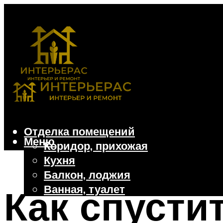
Отделка помещений
Меню
Коридор, прихожая
Кухня
Балкон, лоджия
Ванная, туалет
Как спусти
Дачные и частные дома
Отделочные материалы