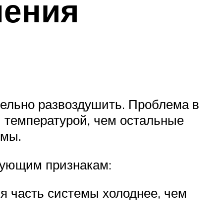
нения
тельно развоздушить. Проблема в
й температурой, чем остальные
емы.
едующим признакам:
я часть системы холоднее, чем