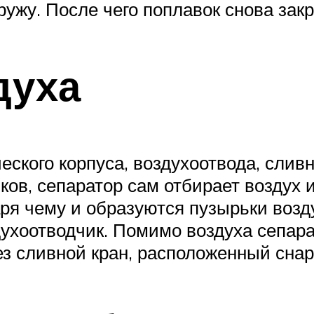
ружу. После чего поплавок снова зак
духа
ского корпуса, воздухоотвода, сливно
ов, сепаратор сам отбирает воздух и
ря чему и образуются пузырьки возд
духоотводчик. Помимо воздуха сепара
з сливной кран, расположенный снар