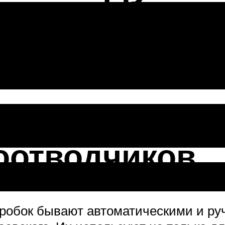
 видео и 4 
оотводчиков
робок бывают автоматическими и руч