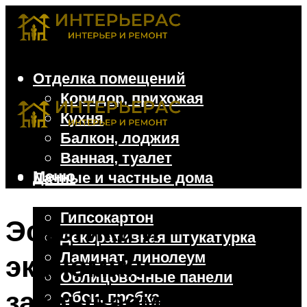
Отделка помещений
Коридор, прихожая
Кухня
Балкон, лоджия
Ванная, туалет
Меню
Дачные и частные дома
Отделочные материалы
Гипсокартон
Эстетика и
Декоративная штукатурка
Ламинат, линолеум
экономия:
Облицовочные панели
закрываем трубы в
Обои, пробка