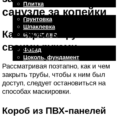
Плитка
санузле за копейки
Отделочные работы
Грунтовка
Шпаклевка
Как скрыть трубы
Штукатурка
Внешняя отделка
своими руками
Фасад
Цоколь, фундамент
Рассматривая поэтапно, как и чем
закрыть трубы, чтобы к ним был
Меню
доступ, следует остановиться на
способах маскировки.
Короб из ПВХ-панелей