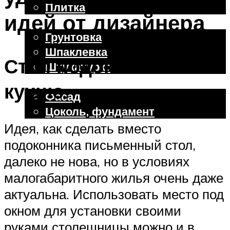
Плитка
идей от дизайнера
Отделочные работы
Грунтовка
Шпаклевка
Стол подоконник на
Штукатурка
Внешняя отделка
кухню
Фасад
Цоколь, фундамент
Идея, как сделать вместо
подоконника письменный стол,
Меню
далеко не нова, но в условиях
малогабаритного жилья очень даже
актуальна. Использовать место под
окном для установки своими
руками столешницы можно и в