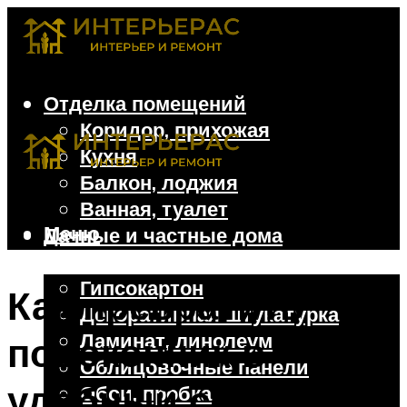
Отделка помещений
Коридор, прихожая
Кухня
Балкон, лоджия
Ванная, туалет
Меню
Дачные и частные дома
Отделочные материалы
Гипсокартон
Как превратить
Декоративная штукатурка
Ламинат, линолеум
подоконник в
Облицовочные панели
удобный стол – 8
Обои, пробка