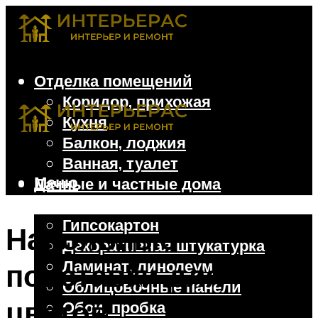
Отделка помещений
Коридор, прихожая
Кухня
Балкон, лоджия
Ванная, туалет
Меню
Дачные и частные дома
Отделочные материалы
Гипсокартон
Напольные
Декоративная штукатурка
Ламинат, линолеум
подставки для
Облицовочные панели
цветов
Обои, пробка