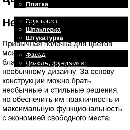
Плитка
Отделочные работы
Нестандартные полки
Грунтовка
Шпаклевка
Штукатурка
Привычная полочка для цветов
Внешняя отделка
может существенно преобразиться
Фасад
благодаря используемому декору и
Цоколь, фундамент
необычному дизайну. За основу
конструкции можно брать
Меню
необычные и стильные решения,
но обеспечить им практичность и
максимальную функциональность
с экономией свободного места: