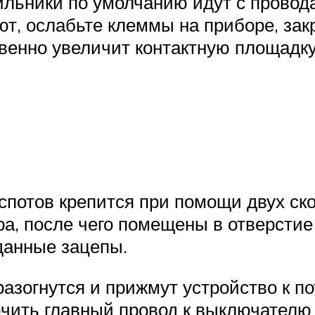
ильники по умолчанию идут с провод
уют, ослабьте клеммы на приборе, за
венно увеличит контактную площадку
спотов крепится при помощи двух ск
а, после чего помещены в отверстие 
данные зацепы.
разогнутся и прижмут устройство к п
ючить главный провод к выключателю