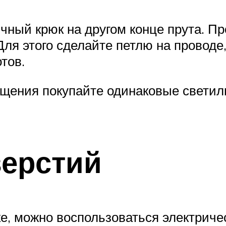
чный крюк на другом конце прута. Про
Для этого сделайте петлю на проводе,
тов.
ения покупайте одинаковые светильн
верстий
ке, можно воспользоваться электрич