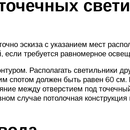
точечных свет
точно эскиза с указанием мест распо
й, если требуется равномерное осве
туром. Располагать светильники друг
м спотом должен быть равен 60 см.
тояние между отверстием под точечны
ивном случае потолочная конструкция
вода