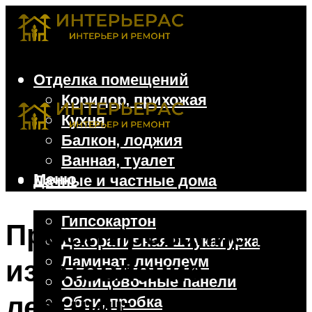
Отделка помещений
Коридор, прихожая
Кухня
Балкон, лоджия
Ванная, туалет
Меню
Дачные и частные дома
Отделочные материалы
Гипсокартон
Проектирование и
Декоративная штукатурка
Ламинат, линолеум
изготовление
Облицовочные панели
лестниц:
Обои, пробка