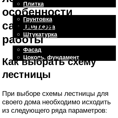
Плитка
особенности
Отделочные работы
Грунтовка
самостоятельной
Шпаклевка
Штукатурка
работы
Внешняя отделка
Фасад
Цоколь, фундамент
Как выбрать схему
лестницы
Меню
При выборе схемы лестницы для
своего дома необходимо исходить
из следующего ряда параметров: