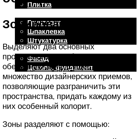
Плитка
Отделочные работы
Зонирование
Грунтовка
Шпаклевка
Штукатурка
Выделяют два основных
Внешняя отделка
пространства – рабочую и
Фасад
обеденную зону. Существует
Цоколь, фундамент
множество дизайнерских приемов,
позволяющие разграничить эти
Меню
пространства, придать каждому из
них особенный колорит.
Зоны разделяют с помощью: