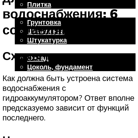
Плитка
водоснабжения: 6
Отделочные работы
Грунтовка
составляющих
Шпаклевка
Штукатурка
Внешняя отделка
Схемы подключения
Фасад
Цоколь, фундамент
Как должна быть устроена система
водоснабжения с
Меню
гидроаккумулятором? Ответ вполне
предсказуемо зависит от функций
последнего.