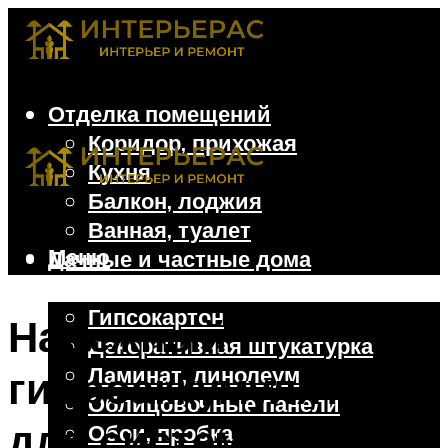
Отделка помещений
Коридор, прихожая
Кухня
Балкон, лоджия
Ванная, туалет
Меню
Дачные и частные дома
Отделочные материалы
Гипсокартон
Надежный
Декоративная штукатурка
Ламинат, линолеум
гидроаккумулятор
Облицовочные панели
для систем
Обои, пробка