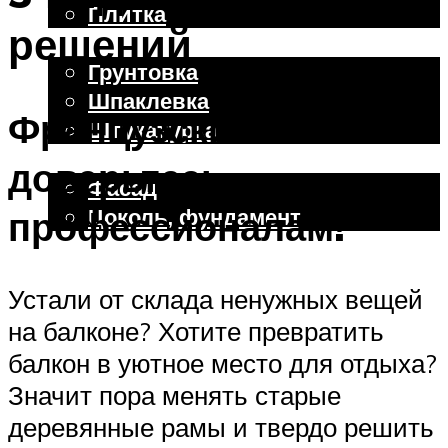
Плитка
решений
Отделочные работы
Грунтовка
Шпаклевка
Французский балкон –
Штукатурка
Внешняя отделка
доверьтесь
Фасад
Цоколь, фундамент
профессионалам!
Меню
Устали от склада ненужных вещей
на балконе? Хотите превратить
балкон в уютное место для отдыха?
Значит пора менять старые
деревянные рамы и твердо решить