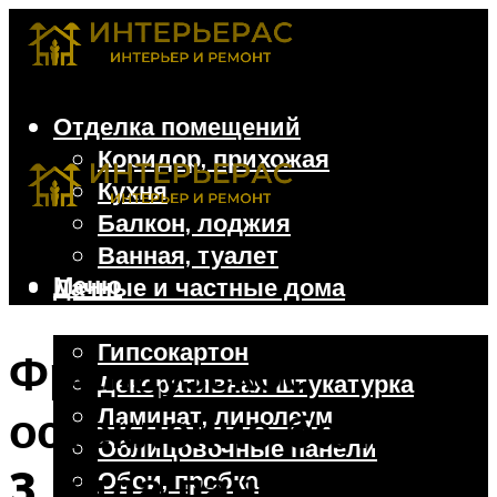
Отделка помещений
Коридор, прихожая
Кухня
Балкон, лоджия
Ванная, туалет
Меню
Дачные и частные дома
Отделочные материалы
Гипсокартон
Французское
Декоративная штукатурка
Ламинат, линолеум
остекление балкона:
Облицовочные панели
3 вида панорамных
Обои, пробка