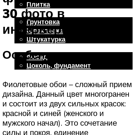
Плитка
30 фото в
Отделочные работы
Грунтовка
интерьере
Шпаклевка
Штукатурка
Внешняя отделка
Особенности цвета
Фасад
Цоколь, фундамент
Фиолетовые обои – сложный прием
Меню
дизайна. Данный цвет многогранен
и состоит из двух сильных красок:
красной и синей (женского и
мужского начал). Это сочетание
силы и покоя, единение