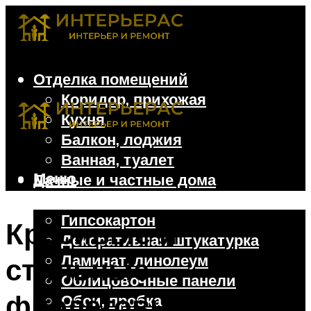
Отделка помещений
Коридор, прихожая
Кухня
Балкон, лоджия
Ванная, туалет
Меню
Дачные и частные дома
Отделочные материалы
Гипсокартон
Красивые и
Декоративная штукатурка
Ламинат, линолеум
стильные
Облицовочные панели
фиолетовые обои:
Обои, пробка