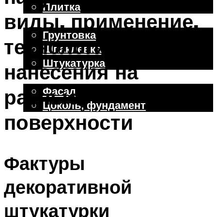
Плитка
виды, применение,
Отделочные работы
Грунтовка
технология
Шпаклевка
Штукатурка
нанесения на
Внешняя отделка
Фасад
разные
Цоколь, фундамент
поверхности
Меню
Фактуры
декоративной
штукатурки