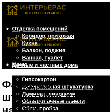
Отделка помещений
Коридор, прихожая
Кухня
Балкон, лоджия
Ванная, туалет
Меню
Дачные и частные дома
Отделочные материалы
Гипсокартон
Фасадная
Декоративная штукатурка
Ламинат, линолеум
штукатурка для
Облицовочные панели
наружных работ:
Обои, пробка