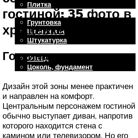
Плитка
гостиной: 35 фото в
Отделочные работы
Грунтовка
хрущевке
Шпаклевка
Штукатурка
Внешняя отделка
Гостиная
Фасад
Цоколь, фундамент
Дизайн этой зоны менее практичен
Меню
и направлен на комфорт.
Центральным персонажем гостиной
обычно выступает диван, напротив
которого находится стена с
камином или телевизором. Но его