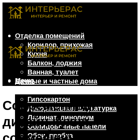
Отделка помещений
Коридор, прихожая
Кухня
Балкон, лоджия
Ванная, туалет
Меню
Дачные и частные дома
Отделочные материалы
Гипсокартон
Современный
Декоративная штукатурка
Ламинат, линолеум
дизайн кухни,
Облицовочные панели
совмещенной с
Обои, пробка