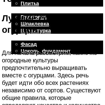
Плитка
Отделочные работы
Лучшие соседи для
Грунтовка
Шпаклевка
огурцов
Штукатурка
Внешняя отделка
Фасад
Цоколь, фундамент
Для начала рассмотрим, какие же
огородные культуры
Меню
предпочтительно выращивать
вместе с огурцами. Здесь речь
будет идти обо всех растениях
независимо от сортов. Существуют
общие правила, которые
определяют качество и количество