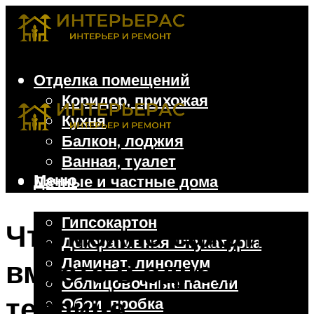
Отделка помещений
Коридор, прихожая
Кухня
Балкон, лоджия
Ванная, туалет
Меню
Дачные и частные дома
Отделочные материалы
Гипсокартон
Что можно сажать
Декоративная штукатурка
Ламинат, линолеум
вместе в одной
Облицовочные панели
теплице
Обои, пробка