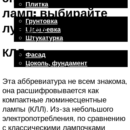
Плитка
ламп: выбирайте
Отделочные работы
Грунтовка
лучшее
Шпаклевка
Штукатурка
Внешняя отделка
КЛЛ
Фасад
Цоколь, фундамент
Эта аббревиатура не всем знакома,
Меню
она расшифровывается как
компактные люминесцентные
лампы (КЛЛ). Из-за небольшого
электропотребления, по сравнению
с классическими лампочками