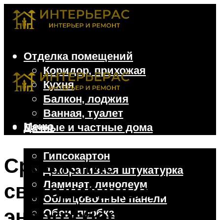
Отделка помещений
Коридор, прихожая
Кухня
Балкон, лоджия
Ванная, туалет
Меню
Дачные и частные дома
Отделочные материалы
Гипсокартон
Сравнение
Декоративная штукатурка
Ламинат, линолеум
светодиодных и
Облицовочные панели
энергосберегающих
Обои, пробка