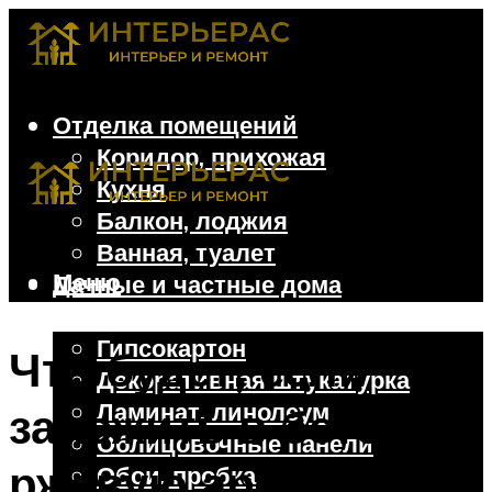
Отделка помещений
Коридор, прихожая
Кухня
Балкон, лоджия
Ванная, туалет
Меню
Дачные и частные дома
Отделочные материалы
Гипсокартон
Что будет, если
Декоративная штукатурка
Ламинат, линолеум
заложить в бетон
Облицовочные панели
ржавую арматуру
Обои, пробка