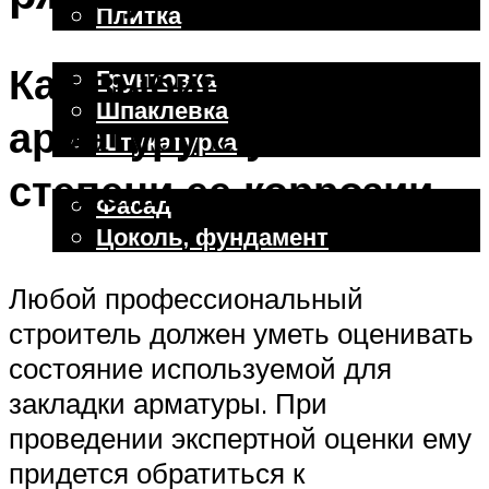
Плитка
Отделочные работы
Как выбирать
Грунтовка
Шпаклевка
арматуру с учетом
Штукатурка
Внешняя отделка
степени ее коррозии
Фасад
Цоколь, фундамент
Любой профессиональный
Меню
строитель должен уметь оценивать
состояние используемой для
закладки арматуры. При
проведении экспертной оценки ему
придется обратиться к