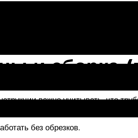
цы и сборка (
нструкции важно учитывать, что труб
 момент у продавца
аботать без обрезков.