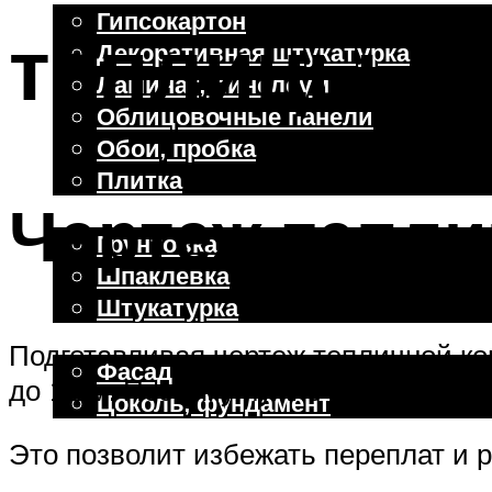
Гипсокартон
теплицы
Декоративная штукатурка
Ламинат, линолеум
Облицовочные панели
Обои, пробка
Плитка
Чертеж тепли
Отделочные работы
Грунтовка
Шпаклевка
Штукатурка
Внешняя отделка
Подготавливая чертеж тепличной ко
Фасад
до 12 м. Поэтому нужно узнать этот
Цоколь, фундамент
Это позволит избежать переплат и р
Меню