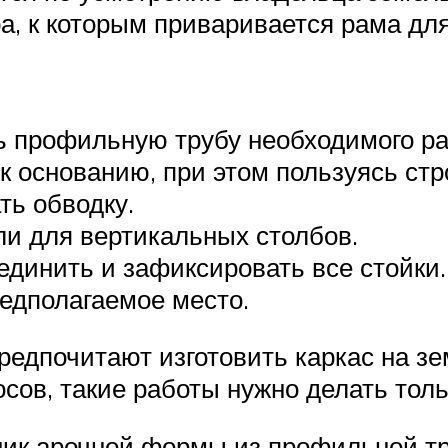
а, к которым приваривается рама дл
ь профильную трубу необходимого ра
к основанию, при этом пользуясь ст
ть обводку.
ли для вертикальных столбов.
динить и зафиксировать все стойки.
редполагаемое место.
едпочитают изготовить каркас на зем
сов, такие работы нужно делать толь
ник арочной формы из профильной тр