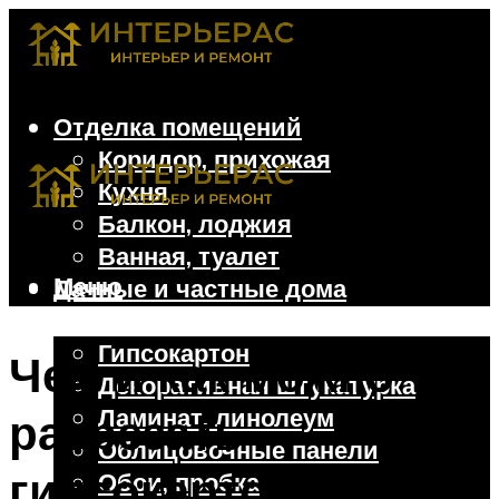
Отделка помещений
Коридор, прихожая
Кухня
Балкон, лоджия
Ванная, туалет
Меню
Дачные и частные дома
Отделочные материалы
Гипсокартон
Чем и как можно
Декоративная штукатурка
Ламинат, линолеум
разрезать
Облицовочные панели
гипсокартон: 5
Обои, пробка