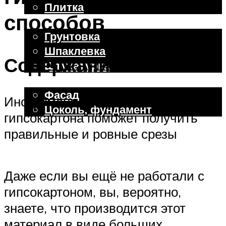
Плитка
способов
Отделочные работы
Грунтовка
Шпаклевка
Содержание
Штукатурка
Внешняя отделка
Фасад
Инструмент для разметки и резки
Цоколь, фундамент
гипсокартона поможет получить
правильные и ровные срезы
Меню
Даже если вы ещё не работали с
гипсокартоном, вы, вероятно,
знаете, что производится этот
материал в виде больших