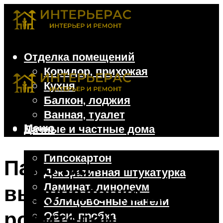
Отделка помещений
Коридор, прихожая
Кухня
Балкон, лоджия
Ванная, туалет
Меню
Дачные и частные дома
Отделочные материалы
Гипсокартон
Палочка-
Декоративная штукатурка
Ламинат, линолеум
выручалочка для
Облицовочные панели
родителей
Обои, пробка