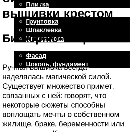
Плитка
вышивки крестом
Отделочные работы
Грунтовка
Шпаклевка
Бискорню-оберег
Штукатурка
Внешняя отделка
Фасад
Цоколь, фундамент
Ручная вышивка всегда
наделялась магической силой.
Меню
Существует множество примет,
связанных с ней: говорят, что
некоторые сюжеты способны
воплощать мечты о собственном
жилище, браке, беременности или