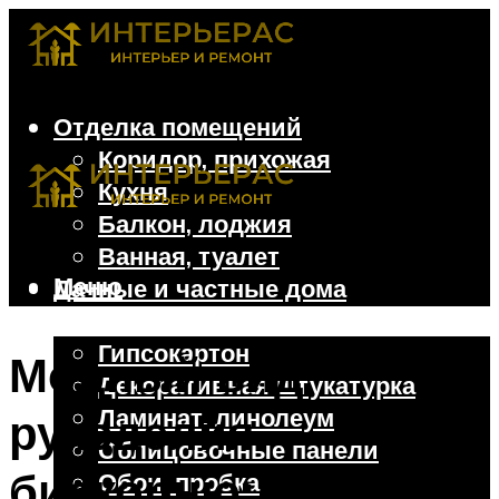
Отделка помещений
Коридор, прихожая
Кухня
Балкон, лоджия
Ванная, туалет
Меню
Дачные и частные дома
Отделочные материалы
Гипсокартон
Модный вид
Декоративная штукатурка
Ламинат, линолеум
рукоделия
Облицовочные панели
бискорню: схемы
Обои, пробка