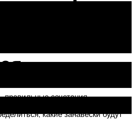
даций
тся
ь правильные сочетания
еделиться, какие занавески будут