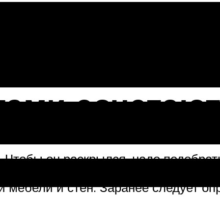
 6 рекомен
тами сочетаю
 Чтобы он раскрылся, надо подобрат
 мебели и стен. Заранее следует опр