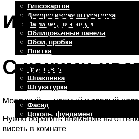
Гипсокартон
интерьере:
Декоративная штукатурка
Ламинат, линолеум
Облицовочные панели
Обои, пробка
Плитка
С какими цве
Отделочные работы
Грунтовка
Шпаклевка
Штукатурка
Внешняя отделка
Молочный — нежный и теплый цвет.
Фасад
Цоколь, фундамент
Нужно обратить внимание на оттенки
висеть в комнате
Меню