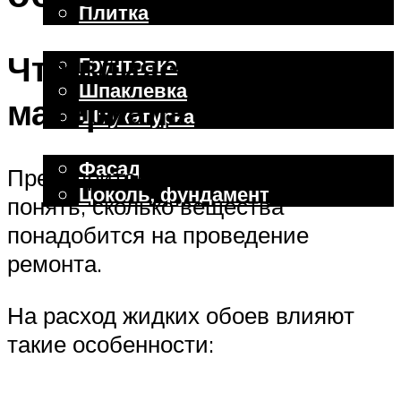
Плитка
Отделочные работы
Что влияет на расход
Грунтовка
Шпаклевка
материала
Штукатурка
Внешняя отделка
Фасад
Предварительные расчеты помогут
Цоколь, фундамент
понять, сколько вещества
понадобится на проведение
Меню
ремонта.
На расход жидких обоев влияют
такие особенности: