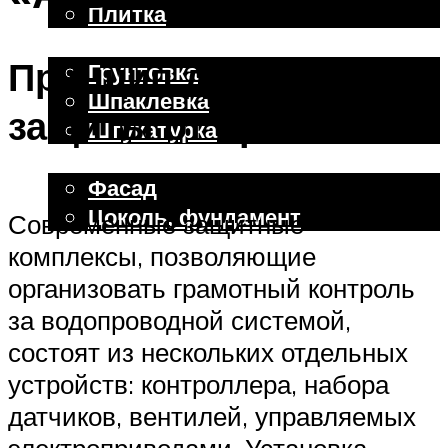
Плитка
Отделочные работы
Принцип действия
Грунтовка
Шпаклевка
защиты от протечек
Штукатурка
Внешняя отделка
Фасад
Цоколь, фундамент
Современные защитные
комплексы, позволяющие
Меню
организовать грамотный контроль
за водопроводной системой,
состоят из нескольких отдельных
устройств: контроллера, набора
датчиков, вентилей, управляемых
электроприводами. Установка