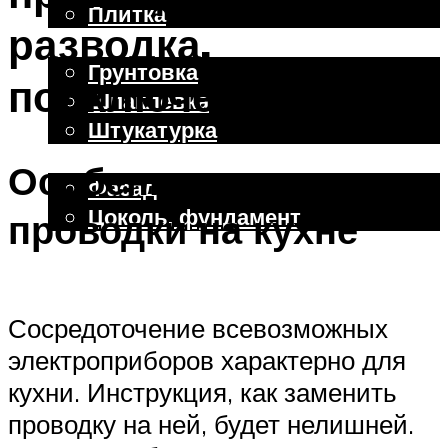
Плитка
разводка,
Отделочные работы
Грунтовка
подключение
Шпаклевка
Штукатурка
Внешняя отделка
Особенности
Фасад
Цоколь, фундамент
проводки на кухне
Меню
Сосредоточение всевозможных
электроприборов характерно для
кухни. Инструкция, как заменить
проводку на ней, будет нелишней.