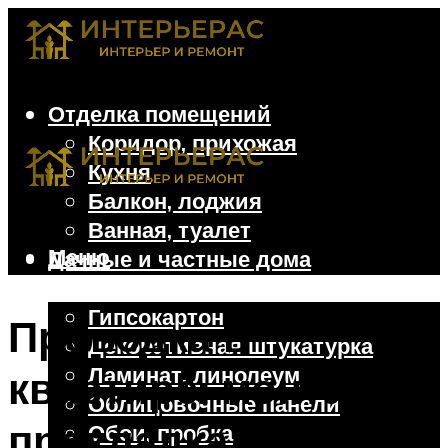
Отделка помещений
Коридор, прихожая
Кухня
Балкон, лоджия
Ванная, туалет
Меню
Дачные и частные дома
Отделочные материалы
Гипсокартон
Проводка в
Декоративная штукатурка
Ламинат, линолеум
квартире: монтаж,
Облицовочные панели
прокладка,
Обои, пробка