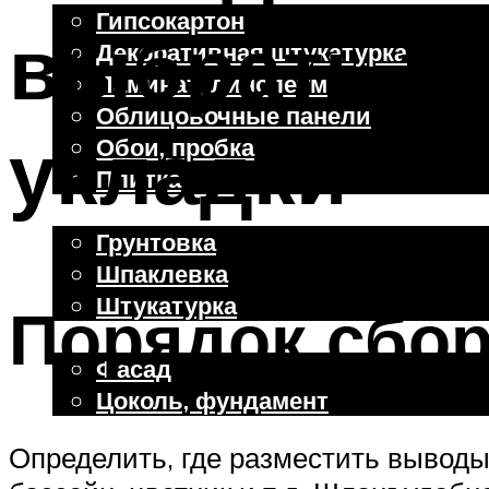
Гипсокартон
выбрать тр
Декоративная штукатурка
Ламинат, линолеум
Облицовочные панели
укладки
Обои, пробка
Плитка
Отделочные работы
Грунтовка
Шпаклевка
Штукатурка
Порядок сбор
Внешняя отделка
Фасад
Цоколь, фундамент
Определить, где разместить выводы
Меню