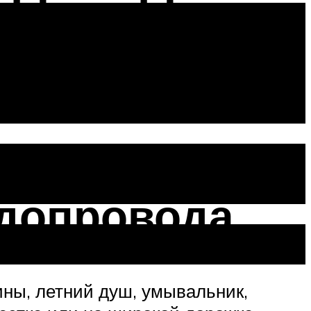
 способ
одопровода
ины, летний душ, умывальник,