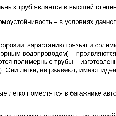
альных труб является в высшей степ
ермоустойчивость – в условиях дачно
коррозии, зарастанию грязью и солям
зборным водопроводом) – проявляются
тся полимерные трубы – изготовлен
. Они легки, не ржавеют, имеют идеа
рые легко поместятся в багажнике ав