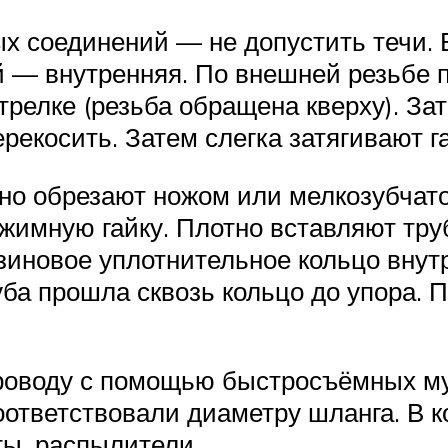
ых соединений — не допустить течи. 
й — внутренняя. По внешней резьбе 
трелке (резьба обращена кверху). За
перекосить. Затем слегка затягивают 
вно обрезают ножом или мелкозубчат
жимную гайку. Плотно вставляют тру
езиновое уплотнительное кольцо вну
уба прошла сквозь кольцо до упора. 
проводу с помощью быстросъёмных м
оответствовали диаметру шланга. В 
ы, распылители.