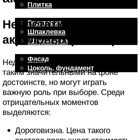
Плитка
Отделочные работы
Недостатки
Грунтовка
Шпаклевка
акриловых растворов
Штукатурка
Внешняя отделка
Фасад
Недостатки продукции выглядят не
Цоколь, фундамент
таким значительными на фоне
достоинств, но могут играть
Меню
важную роль при выборе. Среди
отрицательных моментов
выделяются:
Дороговизна. Цена такого
состава превышает стоимость