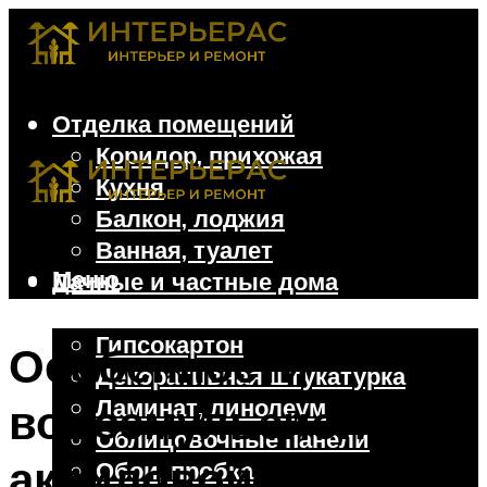
Отделка помещений
Коридор, прихожая
Кухня
Балкон, лоджия
Ванная, туалет
Меню
Дачные и частные дома
Отделочные материалы
Гипсокартон
Особенности
Декоративная штукатурка
Ламинат, линолеум
водоэмульсионной
Облицовочные панели
акриловой краски
Обои, пробка