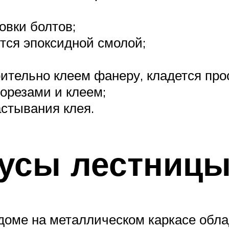
овки болтов;
тся эпоксидной смолой;
рительно клеем фанеру, кладется пр
орезами и клеем;
астывания клея.
усы лестницы
 доме на металлическом каркасе об