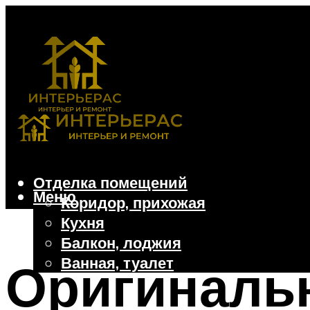
Отделка помещений
Меню
Коридор, прихожая
Кухня
Балкон, лоджия
Ванная, туалет
Оригиналь
Дачные и частные дома
Отделочные материалы