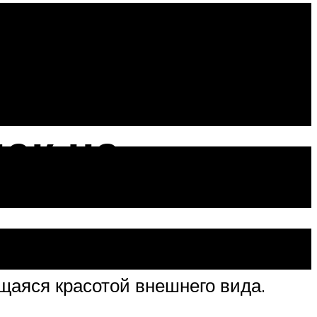
трукций
ек на
ющаяся красотой внешнего вида.