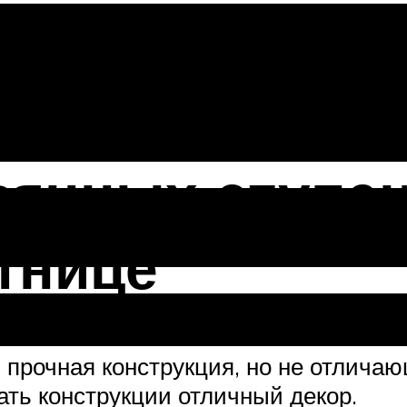
4 вида конс
янных ступен
тнице
 прочная конструкция, но не отлича
ть конструкции отличный декор.