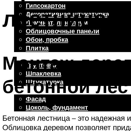
Гипсокартон
лестница: 
Декоративная штукатурка
Ламинат, линолеум
Облицовочные панели
Обои, пробка
Плитка
Монтаж дерев
Отделочные работы
Грунтовка
Шпаклевка
бетонной лес
Штукатурка
Внешняя отделка
Фасад
Цоколь, фундамент
Бетонная лестница – это надежная и
Облицовка деревом позволяет прида
Меню